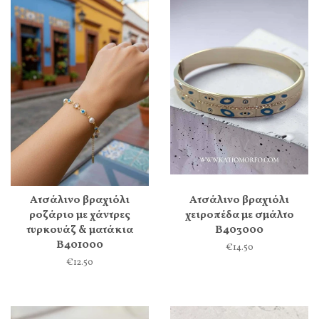
Ατσάλινο βραχιόλι
Ατσάλινο βραχιόλι
ροζάριο με χάντρες
χειροπέδα με σμάλτο
τυρκουάζ & ματάκια
Β403000
Β401000
€14.50
€12.50