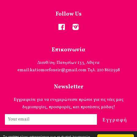
Follow Us
Facebook
Instagram
Επικοινωνία
Διευθ/ση: Πατησίων 133, Αθήνα
email:katiomorfoxeir@gmail.com Τηλ. 210 8612598
Newsletter
Εγγραφείτε για να ενημερώνεστε πρώτοι για τις νέες μας
δημιουργίες, προσφορές, και προτάσεις μόδας!
Εγγραφή
Τα cookies είναι απαραίτητα για τη σωστή λειτουργία