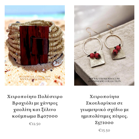
Χειροποίητο Πολύσειρο
Χειροποίητα
Βραχιόλι με χάντρες
Σκουλαρίκια σε
χαολίτη και ξύλινο
γεωμετρικό σχέδιο με
κούμπωμα Β407000
ημιπολύτιμες πέτρες.
Σ571000
€12.50
€15.50