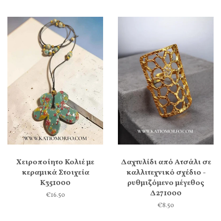
Χειροποίητο Κολιέ με
Δαχτυλίδι από Ατσάλι σε
κεραμικά Στοιχεία
καλλιτεχνικό σχέδιο -
Κ351000
ρυθμιζόμενο μέγεθος
Δ271000
€16.50
€8.50