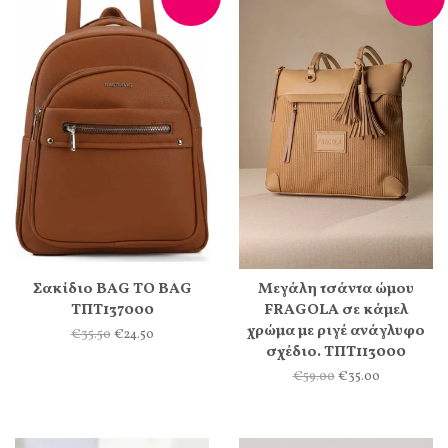
Σακίδιο BAG TO BAG
Μεγάλη τσάντα ώμου
ΤΠΤ137000
FRAGOLA σε κάμελ
χρώμα με ριγέ ανάγλυφο
€35.50
€24.50
σχέδιο. ΤΠΤ113000
€59.00
€35.00