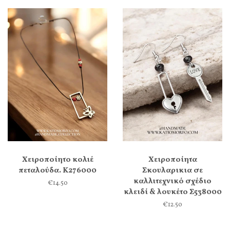
Χειροποίητο κολιέ
Χειροποίητα
πεταλούδα. Κ276000
Σκουλαρικια σε
καλλιτεχνικό σχέδιο
€14.50
κλειδί & λουκέτο Σ538000
€12.50