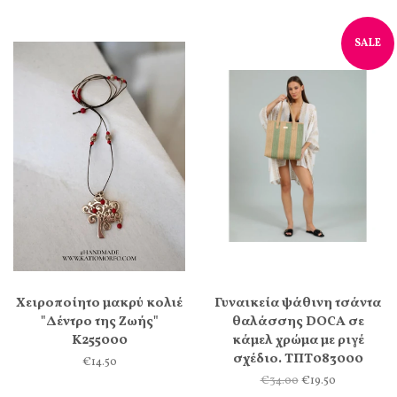
SALE
Χειροποίητο μακρύ κολιέ
Γυναικεία ψάθινη τσάντα
"Δέντρο της Ζωής"
θαλάσσης DOCA σε
Κ255000
κάμελ χρώμα με ριγέ
σχέδιο. ΤΠΤ083000
€14.50
€34.00
€19.50