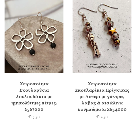
Χειροποίητα
Χειροποίητα
Σκουλαρίκια
Σκουλαρίκια Πρίγκιπας
λουλουδάκια με
με Αστέρι με χάντρες
ημιπολύτιμες πέτρες.
λάβας & ατσάλινα
Σ567000
κουμπώματα Σ634000
€15.50
€12.50