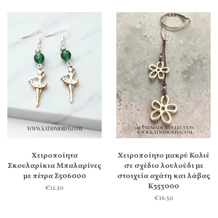
Χειροποίητα
Χειροποίητο μακρύ Κολιέ
Σκουλαρίκια Μπαλαρίνες
σε σχέδιο λουλούδι με
με πέτρα Σ506000
στοιχεία αχάτη και λάβας
Κ353000
€12.50
€16.50