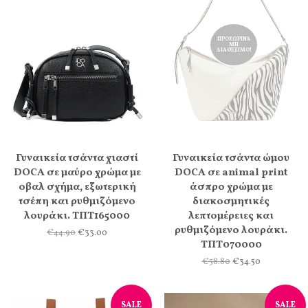
ΠΡΟΣΩΡΙΝΆ
ΜΗ
ΔΙΑΘΈΣΙΜΟ!
Γυναικεία τσάντα χιαστί
Γυναικεία τσάντα ώμου
DOCA σε μαύρο χρώμα με
DOCA σε animal print
οβαλ σχήμα, εξωτερική
άσπρο χρώμα με
τσέπη και ρυθμιζόμενο
διακοσμητικές
λουράκι. ΤΠΤ165000
λεπτομέρειες και
ρυθμιζόμενο λουράκι.
€44.90
€33.00
ΤΠΤ070000
€58.80
€34.50
SALE
SALE