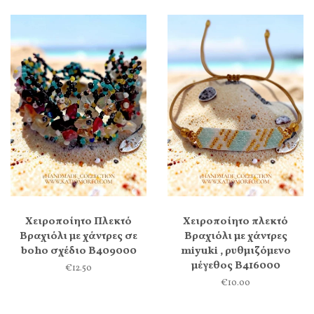
Χειροποίητο Πλεκτό
Χειροποίητο πλεκτό
Βραχιόλι με χάντρες σε
Βραχιόλι με χάντρες
boho σχέδιο Β409000
miyuki , ρυθμιζόμενο
μέγεθος Β416000
€12.50
€10.00