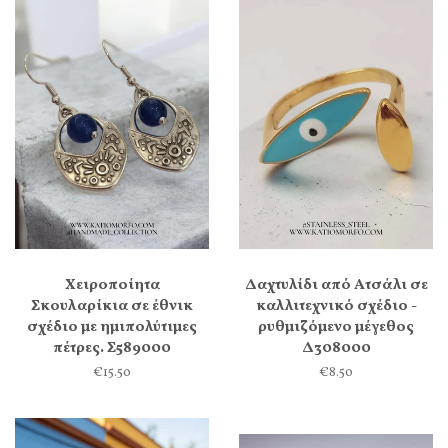
Χειροποίητα
Δαχτυλίδι από Ατσάλι σε
Σκουλαρίκια σε έθνικ
καλλιτεχνικό σχέδιο -
σχέδιο με ημιπολύτιμες
ρυθμιζόμενο μέγεθος
πέτρες. Σ589000
Δ308000
€15.50
€8.50