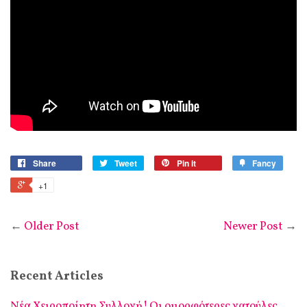
Share
Tweet
Pin it
Fancy
+1
←
Older Post
Newer Post
→
Recent Articles
Νέα Χειροποίητη Συλλογή! Οι ομορφότερες γατούλες