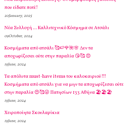
που είδατε ποτέ!
20January, 2025
Νέα Συλλογή ... Καλλιτεχνικό Κόσμημα σε Ατσάλι
09October, 2024
Κοσμήματα από ατσάλι 🥰🍉🌹🌺🌸 Δεν τα
αποχωρίζεσαι ούτε στην παραλία 😘🥰 😍
19June, 2024
Τα απόλυτα must-have items του καλοκαιριού!!!
Κοσμήματα από ατσάλι για να μην τα αποχωρίζεσαι ούτε
στην παραλία 😍🥰😜 Πατησίων 133 Αθήνα 🏖️🏖️🏖️
19June, 2024
Χειροποίητα Σκουλαρίκια
19June, 2024