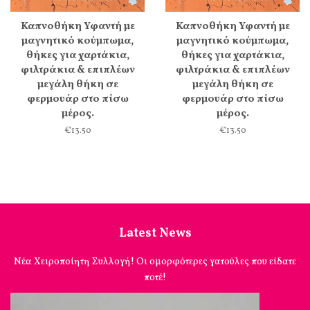
Καπνοθήκη Υφαντή με
Καπνοθήκη Υφαντή με
μαγνητικό κούμπωμα,
μαγνητικό κούμπωμα,
θήκες για χαρτάκια,
θήκες για χαρτάκια,
φιλτράκια & επιπλέων
φιλτράκια & επιπλέων
μεγάλη θήκη σε
μεγάλη θήκη σε
φερμουάρ στο πίσω
φερμουάρ στο πίσω
μέρος.
μέρος.
€13.50
€13.50
Latest News
Νέα Χειροποίητη Συλλογή! Οι ομορφότερες γατούλες που είδατε
ποτέ!