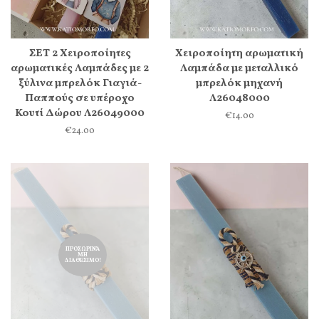
ΣΕΤ 2 Χειροποίητες
Χειροποίητη αρωματική
αρωματικές Λαμπάδες με 2
Λαμπάδα με μεταλλικό
ξύλινα μπρελόκ Γιαγιά-
μπρελόκ μηχανή
Παππούς σε υπέροχο
Λ26048000
Κουτί Δώρου Λ26049000
€14.00
€24.00
ΠΡΟΣΩΡΙΝΆ
ΜΗ
ΔΙΑΘΈΣΙΜΟ!