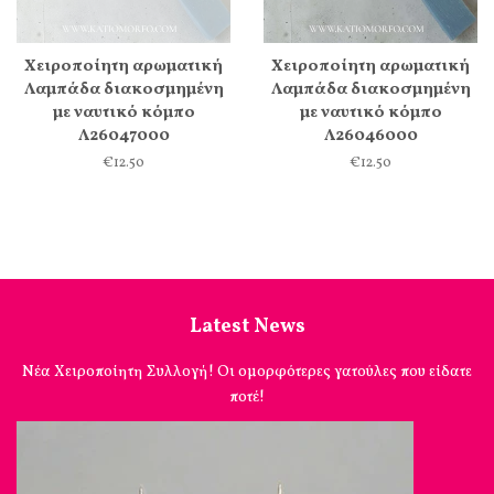
Χειροποίητη αρωματική
Χειροποίητη αρωματική
Λαμπάδα διακοσμημένη
Λαμπάδα διακοσμημένη
με ναυτικό κόμπο
με ναυτικό κόμπο
Λ26047000
Λ26046000
€12.50
€12.50
Latest News
Νέα Χειροποίητη Συλλογή! Οι ομορφότερες γατούλες που είδατε
ποτέ!