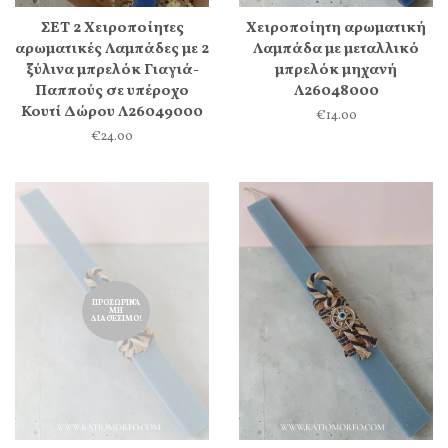
ΣΕΤ 2 Χειροποίητες
Χειροποίητη αρωματική
αρωματικές Λαμπάδες με 2
Λαμπάδα με μεταλλικό
ξύλινα μπρελόκ Γιαγιά-
μπρελόκ μηχανή
Παππούς σε υπέροχο
Λ26048000
Κουτί Δώρου Λ26049000
€14.00
€24.00
ΠΡΟΣΩΡΙΝΆ
ΜΗ
ΔΙΑΘΈΣΙΜΟ!