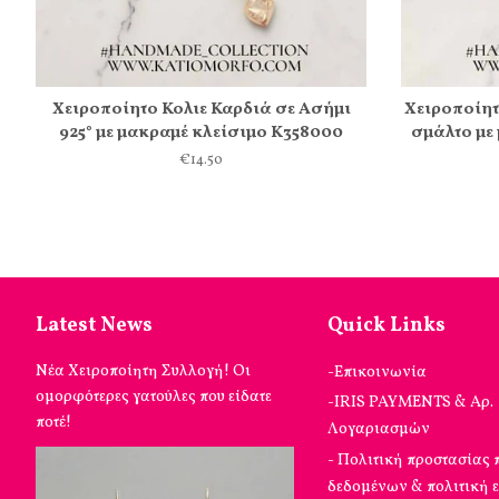
Χειροποίητο Κολιε Καρδιά σε Ασήμι
Χειροποίητ
925° με μακραμέ κλείσιμο Κ358000
σμάλτο με
€14.50
Latest News
Quick Links
Νέα Χειροποίητη Συλλογή! Οι
-Επικοινωνία
ομορφότερες γατούλες που είδατε
-IRIS PAYMENTS & Αρ.
ποτέ!
Λογαριασμών
- Πολιτική προστασίας
δεδομένων & πολιτική 