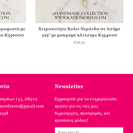
γραφιστό με
Χειροποίητο Κολιε Νεράιδα σε Ασήμι
μο Κ356000
925° με μακραμέ κλείσιμο Κ354000
€16.50
ωνία
Newsletter
ατησίων 133, Αθήνα
Εγγραφείτε για να ενημερώνεστε
omorfoxeir@gmail.com
πρώτοι για τις νέες μας
12598
δημιουργίες, προσφορές, και
προτάσεις μόδας!