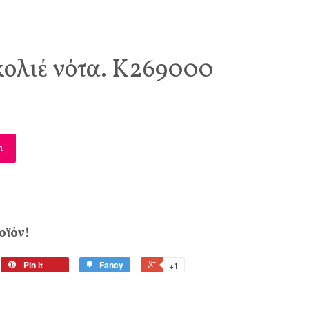
κολιέ νότα. Κ269000
ι
οϊόν!
Pin it
Fancy
+1