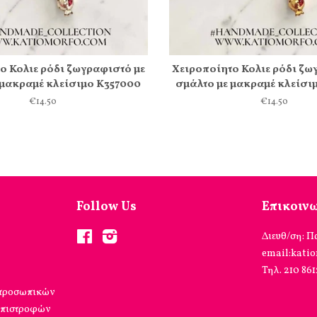
ο Κολιε ρόδι ζωγραφιστό με
Χειροποίητο Κολιε ρόδι ζω
 μακραμέ κλείσιμο Κ357000
σμάλτο με μακραμέ κλείσι
€14.50
€14.50
Follow Us
Επικοιν
Facebook
Instagram
Διευθ/ση: Π
email:kati
Τηλ. 210 86
 προσωπικών
επιστροφών