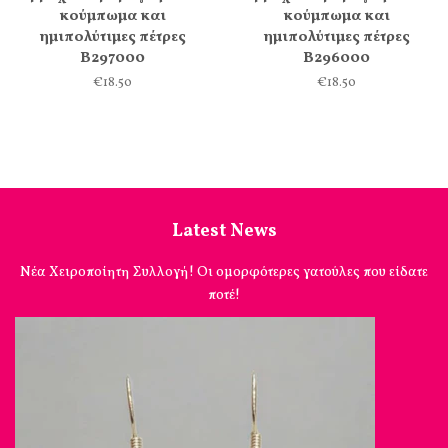
κούμπωμα και
κούμπωμα και
ημιπολύτιμες πέτρες
ημιπολύτιμες πέτρες
Β297000
Β296000
€18.50
€18.50
Latest News
Νέα Χειροποίητη Συλλογή! Οι ομορφότερες γατούλες που είδατε
ποτέ!