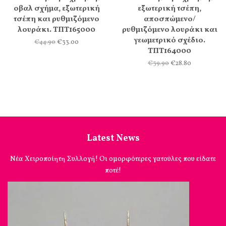
οβαλ σχήμα, εξωτερική
εξωτερική τσέπη,
τσέπη και ρυθμιζόμενο
αποσπώμενο/
λουράκι. ΤΠΤ165000
ρυθμιζόμενο λουράκι και
γεωμετρικό σχέδιο.
€44.90
€33.00
ΤΠΤ164000
€39.90
€28.80
Latest News
Νέα Χειροποίητη Συλλογή! Οι ομορφότερες γατούλες που είδατε
ποτέ!