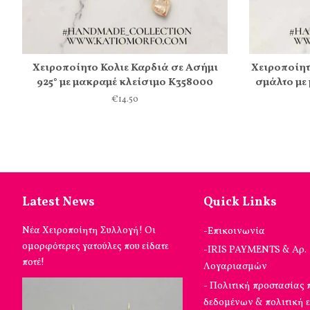
Χειροποίητο Κολιε Καρδιά σε Ασήμι
Χειροποίητ
925° με μακραμέ κλείσιμο Κ358000
σμάλτο με
€14.50
Latest News
Quick Links
Νέα Χειροποίητη Συλλογή! Οι
-Επικοινωνία
ομορφότερες γατούλες που είδατε
-IRIS PAYMENTS & Αρ.
ποτέ!
Λογαριασμών
- Πολιτική προστασίας
δεδομένων & πολιτική 