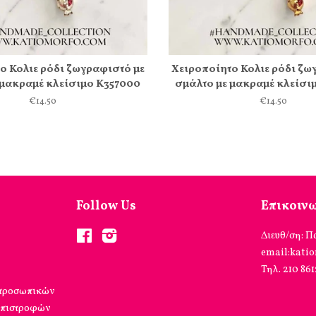
ο Κολιε ρόδι ζωγραφιστό με
Χειροποίητο Κολιε ρόδι ζω
 μακραμέ κλείσιμο Κ357000
σμάλτο με μακραμέ κλείσι
€14.50
€14.50
Follow Us
Επικοιν
Facebook
Instagram
Διευθ/ση: Π
email:kati
Τηλ. 210 86
 προσωπικών
επιστροφών