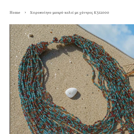
›
Home
Χειροποίητο μακρύ κολιέ με χάντρες Κ312000