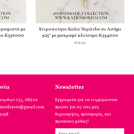
γραφιστό με
Χειροποίητο Κολιε Νεράιδα σε Ασήμι
μο Κ356000
925° με μακραμέ κλείσιμο Κ354000
€16.50
ωνία
Newsletter
ατησίων 133, Αθήνα
Εγγραφείτε για να ενημερώνεστε
omorfoxeir@gmail.com
πρώτοι για τις νέες μας
12598
δημιουργίες, προσφορές, και
προτάσεις μόδας!