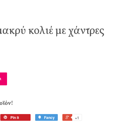
μακρύ κολιέ με χάντρες
ι
οϊόν!
Pin it
Fancy
+1