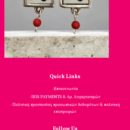
Quick Links
-Επικοινωνία
-IRIS PAYMENTS & Αρ. Λογαριασμών
- Πολιτική προστασίας προσωπικών δεδομένων & πολιτική
επιστροφών
Follow Us