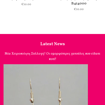
Β414000
€10.00
€10.00
Latest News
Νέα Χειροποίητη Συλλογή! Οι ομορφότερες γατούλες που είδατε
ποτέ!