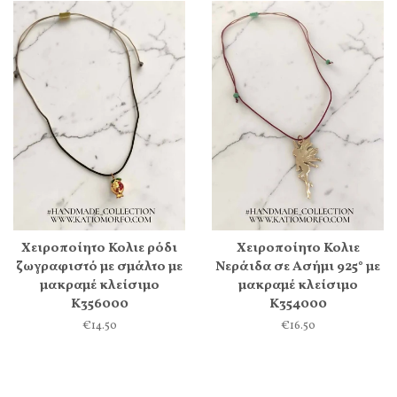
Χειροποίητο Κολιε ρόδι
Χειροποίητο Κολιε
ζωγραφιστό με σμάλτο με
Νεράιδα σε Ασήμι 925° με
μακραμέ κλείσιμο
μακραμέ κλείσιμο
Κ356000
Κ354000
€14.50
€16.50