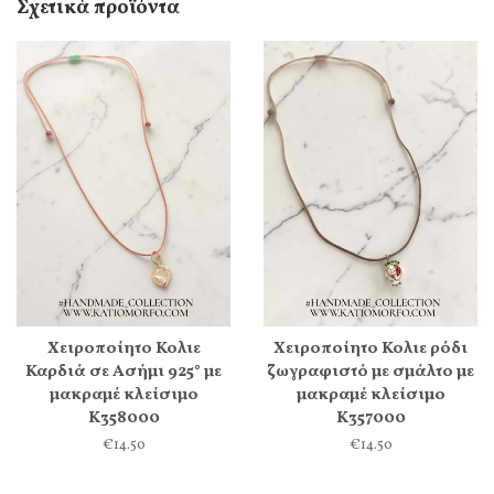
Σχετικά προϊόντα
Χειροποίητο Κολιε
Χειροποίητο Κολιε ρόδι
Καρδιά σε Ασήμι 925° με
ζωγραφιστό με σμάλτο με
μακραμέ κλείσιμο
μακραμέ κλείσιμο
Κ358000
Κ357000
€14.50
€14.50