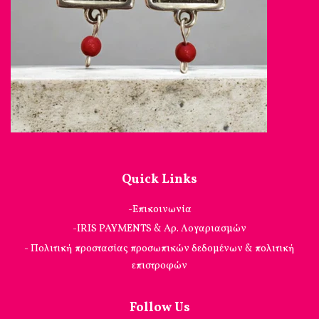
Quick Links
-Επικοινωνία
-IRIS PAYMENTS & Αρ. Λογαριασμών
- Πολιτική προστασίας προσωπικών δεδομένων & πολιτική
επιστροφών
Follow Us