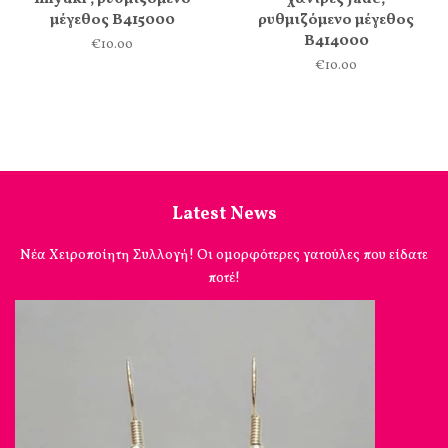
μέγεθος Β415000
ρυθμιζόμενο μέγεθος
Β414000
€10.00
€10.00
Latest News
Νέα Χειροποίητη Συλλογή! Οι ομορφότερες γατούλες που είδατε
ποτέ!