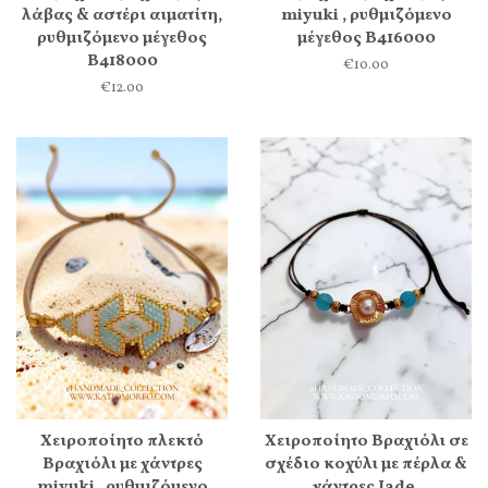
λάβας & αστέρι αιματίτη,
miyuki , ρυθμιζόμενο
ρυθμιζόμενο μέγεθος
μέγεθος Β416000
Β418000
€10.00
€12.00
Χειροποίητο πλεκτό
Χειροποίητο Βραχιόλι σε
Βραχιόλι με χάντρες
σχέδιο κοχύλι με πέρλα &
miyuki , ρυθμιζόμενο
χάντρες Jade,