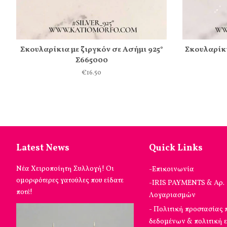
Σκουλαρίκια με ζιργκόν σε Ασήμι 925°
Σκουλαρίκι
Σ665000
€16.50
Latest News
Quick Links
Νέα Χειροποίητη Συλλογή! Οι
-Επικοινωνία
ομορφότερες γατούλες που είδατε
-IRIS PAYMENTS & Αρ.
ποτέ!
Λογαριασμών
- Πολιτική προστασίας
δεδομένων & πολιτική 