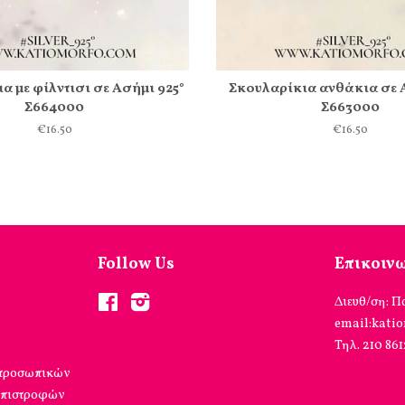
α με φίλντισι σε Ασήμι 925°
Σκουλαρίκια ανθάκια σε 
Σ664000
Σ663000
€16.50
€16.50
Follow Us
Επικοιν
Facebook
Instagram
Διευθ/ση: Π
email:kati
Τηλ. 210 86
 προσωπικών
επιστροφών