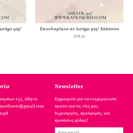
Ασήμι 925°
Σκουλαρίκια σε Ασήμι 925° Σ661000
€18.50
ωνία
Newsletter
ατησίων 133, Αθήνα
Εγγραφείτε για να ενημερώνεστε
omorfoxeir@gmail.com
πρώτοι για τις νέες μας
12598
δημιουργίες, προσφορές, και
προτάσεις μόδας!