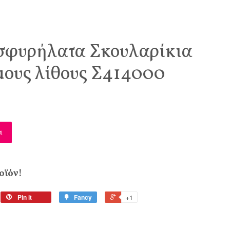
 σφυρήλατα Σκουλαρίκια
μους λίθους Σ414000
ι
οϊόν!
Pin it
Fancy
+1