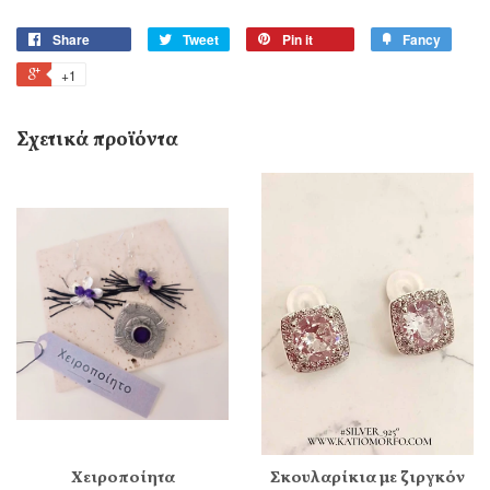
Share
Tweet
Pin it
Fancy
+1
Σχετικά προϊόντα
Χειροποίητα
Σκουλαρίκια με ζιργκόν