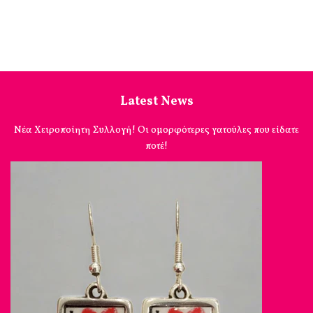
Latest News
Νέα Χειροποίητη Συλλογή! Οι ομορφότερες γατούλες που είδατε
ποτέ!