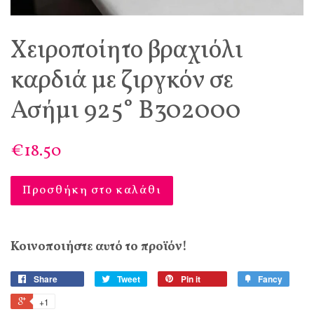
Χειροποίητο βραχιόλι
καρδιά με ζιργκόν σε
Ασήμι 925° Β302000
€18.50
Προσθήκη στο καλάθι
Κοινοποιήστε αυτό το προϊόν!
Share
Tweet
Pin it
Fancy
+1