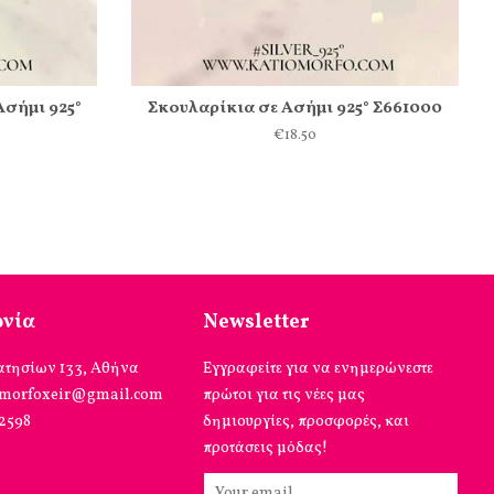
Ασήμι 925°
Σκουλαρίκια σε Ασήμι 925° Σ661000
€18.50
ωνία
Newsletter
ατησίων 133, Αθήνα
Εγγραφείτε για να ενημερώνεστε
omorfoxeir@gmail.com
πρώτοι για τις νέες μας
12598
δημιουργίες, προσφορές, και
προτάσεις μόδας!