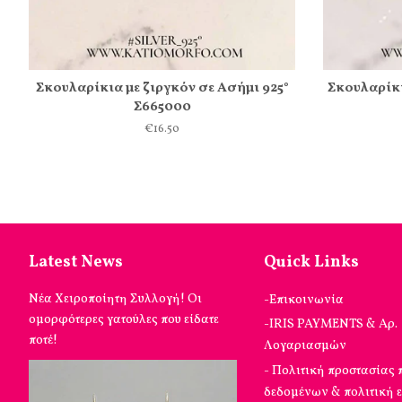
Σκουλαρίκια με ζιργκόν σε Ασήμι 925°
Σκουλαρίκι
Σ665000
€16.50
Latest News
Quick Links
Νέα Χειροποίητη Συλλογή! Οι
-Επικοινωνία
ομορφότερες γατούλες που είδατε
-IRIS PAYMENTS & Αρ.
ποτέ!
Λογαριασμών
- Πολιτική προστασίας
δεδομένων & πολιτική 