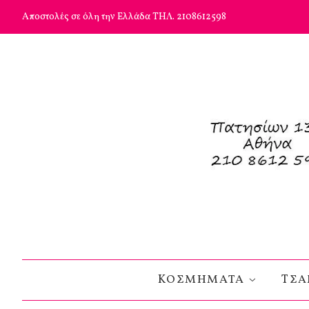
Αποστολές σε όλη την Ελλάδα ΤΗΛ. 2108612598
KΟΣΜΗΜΑΤΑ
TΣΑ