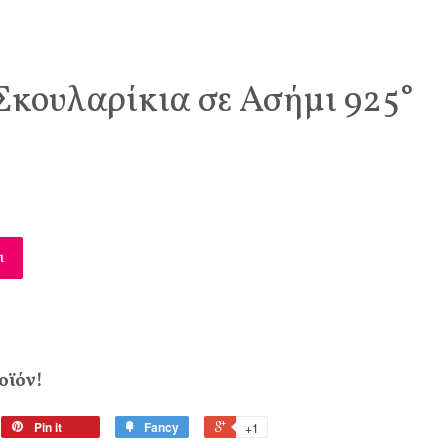
Σκουλαρίκια σε Ασήμι 925°
ι
οϊόν!
Pin it
Fancy
+1