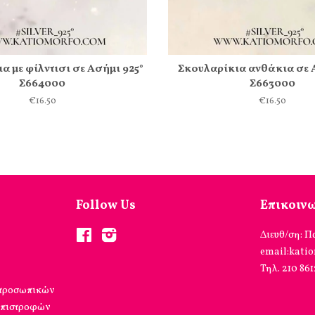
α με φίλντισι σε Ασήμι 925°
Σκουλαρίκια ανθάκια σε 
Σ664000
Σ663000
€16.50
€16.50
Follow Us
Επικοιν
Facebook
Instagram
Διευθ/ση: Π
email:kati
Τηλ. 210 86
 προσωπικών
επιστροφών