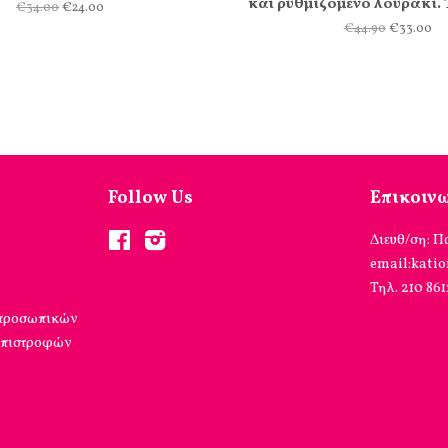
και ρυθμιζόμενο λουράκι.
€34.00
€24.00
€44.90
€33.00
Follow Us
Επικοιν
Facebook
Instagram
Διευθ/ση: Π
email:kati
Τηλ. 210 86
 προσωπικών
επιστροφών