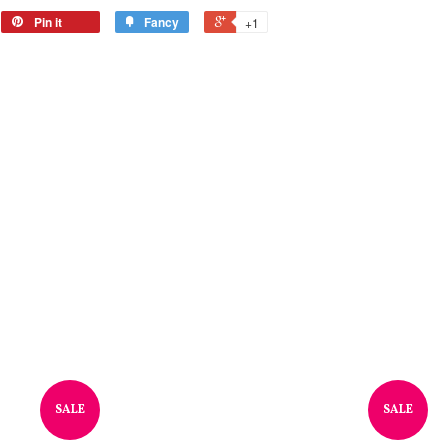
Pin it
Fancy
+1
SALE
SALE