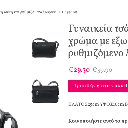
κή τσέπη και ρυθμιζόμενο λουράκι. ΤΠΤ159000
Γυναικεία τσ
χρώμα με εξω
ρυθμιζόμενο
€29.50
€39.90
Προσθήκη στο καλάθ
ΠΛΑΤΟΣ
25cm
ΥΨΟΣ
16cm
Κοινοποιήστε αυτό το πρ