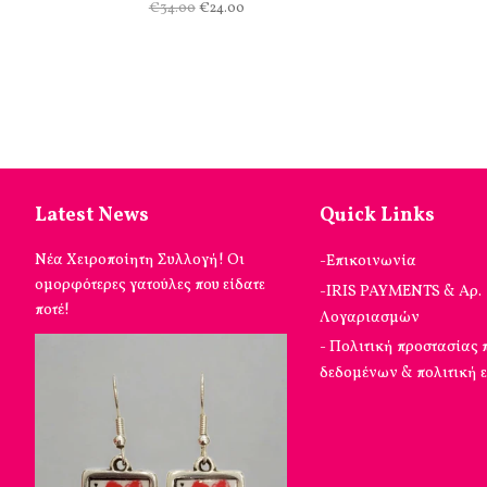
€34.00
€24.00
Latest News
Quick Links
Νέα Χειροποίητη Συλλογή! Οι
-Επικοινωνία
ομορφότερες γατούλες που είδατε
-IRIS PAYMENTS & Αρ.
ποτέ!
Λογαριασμών
- Πολιτική προστασίας
δεδομένων & πολιτική 