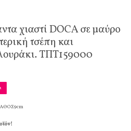
άντα χιαστί DOCA σε μαύρο
τερική τσέπη και
 λουράκι. ΤΠΤ159000
ι
ΒΑΘΟΣ
9cm
οϊόν!