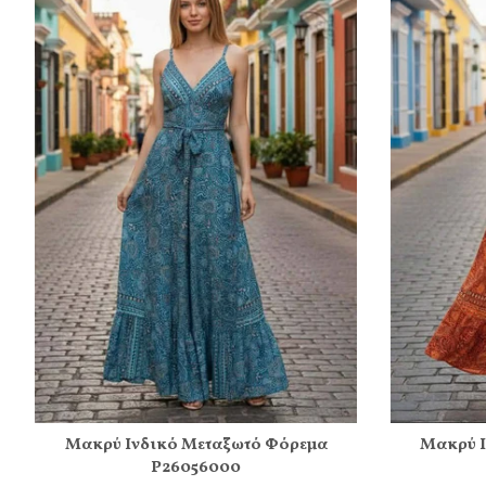
Μακρύ Ινδικό Μεταξωτό Φόρεμα
Μακρύ Ι
Ρ26056000