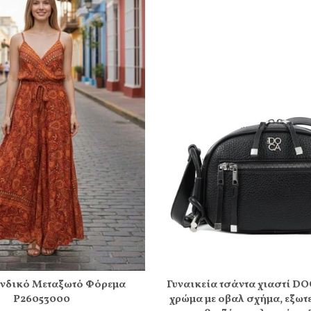
νδικό Μεταξωτό Φόρεμα
Γυναικεία τσάντα χιαστί DO
Ρ26053000
χρώμα με οβαλ σχήμα, εξωτ