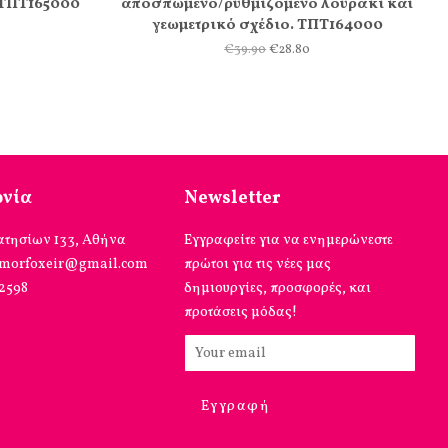
 ΤΠΤ165000
αποσπώμενο/ρυθμιζόμενο λουράκι και
γεωμετρικό σχέδιο. ΤΠΤ164000
€39.90
€28.80
ωνία
Newsletter
ατησίων 133, Αθήνα
Εγγραφείτε για να ενημερώνεστε
omorfoxeir@gmail.com
πρώτοι για τις νέες μας
12598
δημιουργίες, προσφορές, και
προτάσεις μόδας!