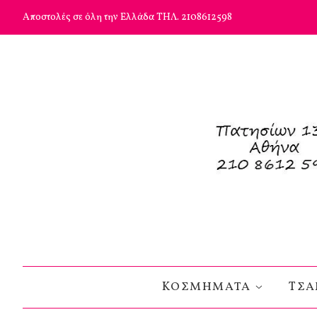
Αποστολές σε όλη την Ελλάδα ΤΗΛ. 2108612598
KΟΣΜΗΜΑΤΑ
TΣΑ