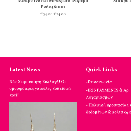
Μακρύ Ινδικό Μεταξωτό Φόρεμα
Μακρύ Ι
Ρ26056000
€34.00
€24.00
Latest News
Quick Links
Νέα Χειροποίητη Συλλογή! Οι
-Επικοινωνία
ομορφότερες γατούλες που είδατε
-IRIS PAYMENTS & Αρ.
ποτέ!
Λογαριασμών
- Πολιτική προστασίας
δεδομένων & πολιτική 