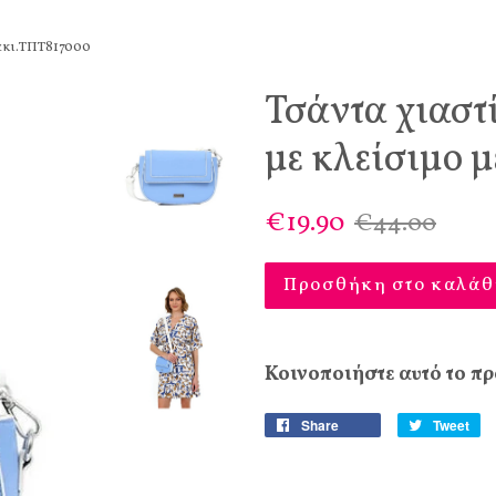
άκι.ΤΠΤ817000
Τσάντα χιαστ
με κλείσιμο 
€19.90
€44.00
Προσθήκη στο καλάθ
Κοινοποιήστε αυτό το πρ
Share
Tweet