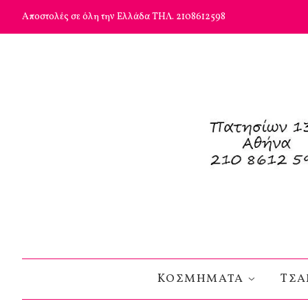
Αποστολές σε όλη την Ελλάδα ΤΗΛ. 2108612598
KΟΣΜΗΜΑΤΑ
TΣΑ