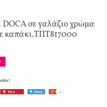
ί DOCA σε γαλάζιο χρώμα
με καπάκι.ΤΠΤ817000
ι
οϊόν!
Pin it
Fancy
+1