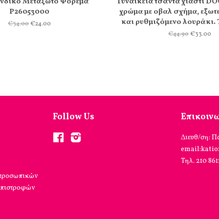
νδικό Μεταξωτό Φόρεμα
Γυναικεία τσάντα χιαστί DO
Ρ26053000
χρώμα με οβαλ σχήμα, εξωτ
και ρυθμιζόμενο λουράκι.
€34.00
€24.00
€44.90
€33.00
Follow Us
Επικοιν
Facebook
Instagram
Διευθ/ση: Π
email:kati
Τηλ. 210 86
 προσωπικών
επιστροφών