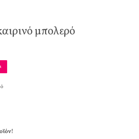
αιρινό μπολερό
ι
ρό
οϊόν!