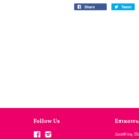
Share
Tweet
Follow Us
Επικοιν
Facebook
Instagram
Διευθ/ση: Π