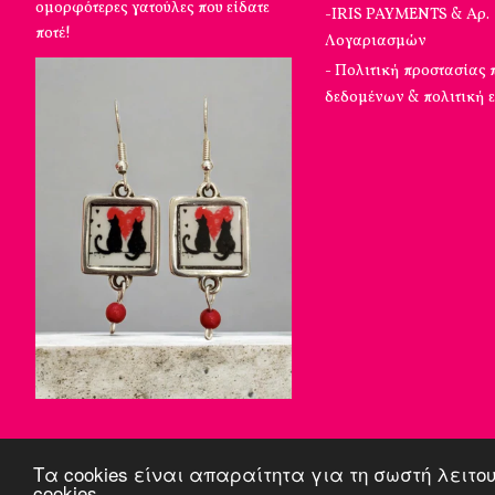
ομορφότερες γατούλες που είδατε
-IRIS PAYMENTS & Αρ.
ποτέ!
Λογαριασμών
- Πολιτική προστασίας
δεδομένων & πολιτική 
Τα cookies είναι απαραίτητα για τη σωστή λειτο
cookies.