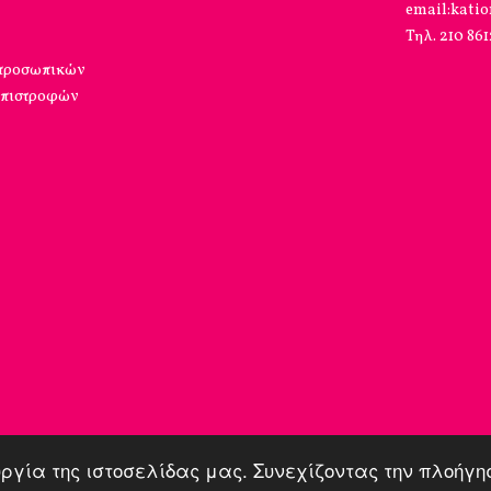
email:kati
Τηλ. 210 86
 προσωπικών
επιστροφών
υργία της ιστοσελίδας μας. Συνεχίζοντας την πλοήγ
Copyright © 2026,
Κάτι Όμορφο
.
Powered by Shopify